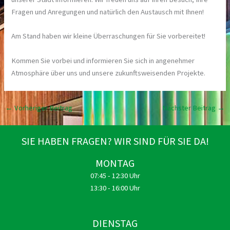
Fragen und Anregungen und natürlich den Austausch mit Ihnen!
Am Stand haben wir kleine Überraschungen für Sie vorbereitet!
Kommen Sie vorbei und informieren Sie sich in angenehmer
Atmosphäre über uns und unsere zukunftsweisenden Projekte.
←
Vorheriger Beitrag
Nächster Beitrag
→
SIE HABEN FRAGEN? WIR SIND FÜR SIE DA!
MONTAG
07:45 - 12:30 Uhr
13:30 - 16:00 Uhr
DIENSTAG